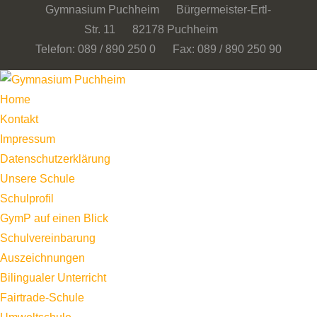
Gymnasium Puchheim Bürgermeister-Ertl-
Str. 11 82178 Puchheim
Telefon: 089 / 890 250 0 Fax: 089 / 890 250 90
Home
Kontakt
Impressum
Datenschutzerklärung
Unsere Schule
Schulprofil
GymP auf einen Blick
Schulvereinbarung
Auszeichnungen
Bilingualer Unterricht
Fairtrade-Schule