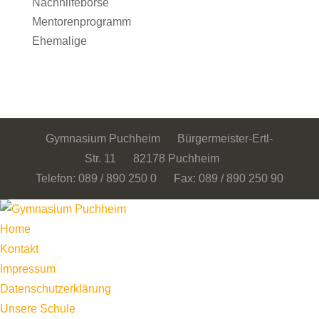
Nachhilfebörse
Mentorenprogramm
Ehemalige
Gymnasium Puchheim Bürgermeister-Ertl-
Str. 11 82178 Puchheim
Telefon: 089 / 890 250 0 Fax: 089 / 890 250 90
Home
Kontakt
Impressum
Datenschutzerklärung
Unsere Schule