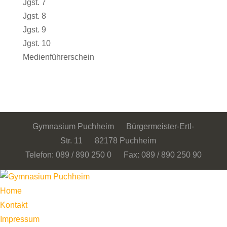
Jgst. 7
Jgst. 8
Jgst. 9
Jgst. 10
Medienführerschein
Gymnasium Puchheim Bürgermeister-Ertl-
Str. 11 82178 Puchheim
Telefon: 089 / 890 250 0 Fax: 089 / 890 250 90
Home
Kontakt
Impressum