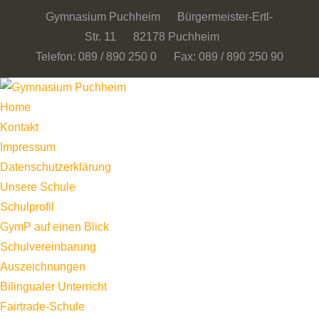
Gymnasium Puchheim Bürgermeister-Ertl-
Str. 11 82178 Puchheim
Telefon: 089 / 890 250 0 Fax: 089 / 890 250 90
Home
Kontakt
Impressum
Datenschutzerklärung
Unsere Schule
Schulprofil
GymP auf einen Blick
Schulvereinbarung
Auszeichnungen
Bilingualer Unterricht
Fairtrade-Schule