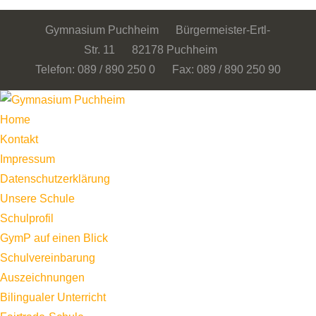
Gymnasium Puchheim Bürgermeister-Ertl-
Str. 11 82178 Puchheim
Telefon: 089 / 890 250 0 Fax: 089 / 890 250 90
Home
Kontakt
Impressum
Datenschutzerklärung
Unsere Schule
Schulprofil
GymP auf einen Blick
Schulvereinbarung
Auszeichnungen
Bilingualer Unterricht