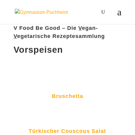
V Food Be Good – Die
V
egan-
V
egetarische Rezeptesammlung
Vorspeisen
Bruschetta
Türkischer Couscous Salat