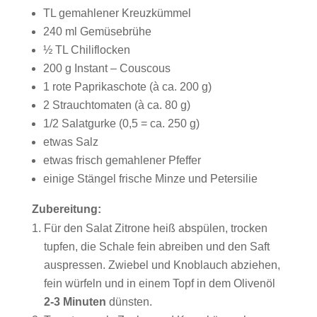
TL gemahlener Kreuzkümmel
240 ml Gemüsebrühe
½ TL Chiliflocken
200 g Instant – Couscous
1 rote Paprikaschote (à ca. 200 g)
2 Strauchtomaten (à ca. 80 g)
1/2 Salatgurke (0,5 = ca. 250 g)
etwas Salz
etwas frisch gemahlener Pfeffer
einige Stängel frische Minze und Petersilie
Zubereitung:
Für den Salat Zitrone heiß abspülen, trocken
tupfen, die Schale fein abreiben und den Saft
auspressen. Zwiebel und Knoblauch abziehen,
fein würfeln und in einem Topf in dem Olivenöl
2-3 Minuten
dünsten.