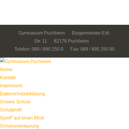
Gymnasium Puchheim Bürgermeister-Ertl-
Str. 11 82178 Puchheim
Telefon: 089 / 890 250 0 Fax: 089 / 890 250 90
Home
Kontakt
Impressum
Datenschutzerklärung
Unsere Schule
Schulprofil
GymP auf einen Blick
Schulvereinbarung