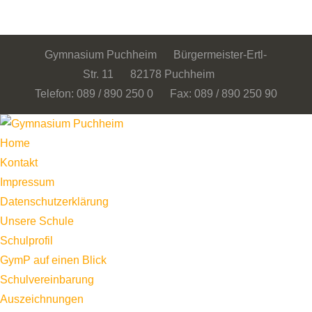
Gymnasium Puchheim Bürgermeister-Ertl-
Str. 11 82178 Puchheim
Telefon: 089 / 890 250 0 Fax: 089 / 890 250 90
Home
Kontakt
Impressum
Datenschutzerklärung
Unsere Schule
Schulprofil
GymP auf einen Blick
Schulvereinbarung
Auszeichnungen