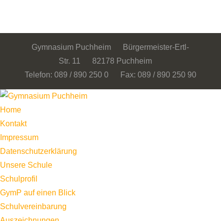
Gymnasium Puchheim Bürgermeister-Ertl-
Str. 11 82178 Puchheim
Telefon: 089 / 890 250 0 Fax: 089 / 890 250 90
Home
Kontakt
Impressum
Datenschutzerklärung
Unsere Schule
Schulprofil
GymP auf einen Blick
Schulvereinbarung
Auszeichnungen