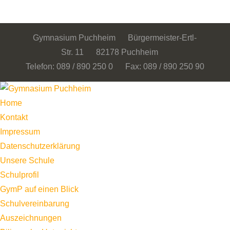
Gymnasium Puchheim Bürgermeister-Ertl-
Str. 11 82178 Puchheim
Telefon: 089 / 890 250 0 Fax: 089 / 890 250 90
Home
Kontakt
Impressum
Datenschutzerklärung
Unsere Schule
Schulprofil
GymP auf einen Blick
Schulvereinbarung
Auszeichnungen